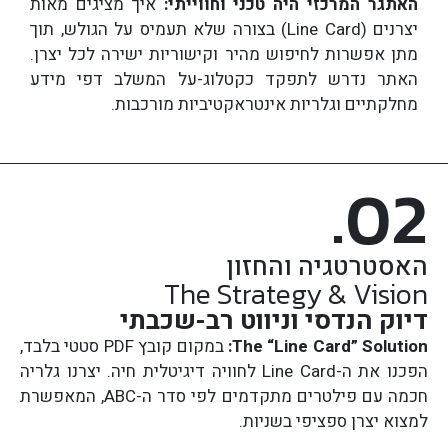
האתגר המרכזי היה טכני וחווייתי:
איך מציגים מאות
יצרנים (Line Card) בצורה שלא תעמיס על הגולש, תוך
מתן אפשרות לחיפוש מהיר וקישוריות ישירה לכל יצרן.
האתר נדרש לתפקד כקטלוג-על המשלב דפי מידע
מחלקתיים וגלריות אינטראקטיביות מורכבות.
.02
האסטרטגיה והחזון
The Strategy & Vision
דיוק הנדסי וניווט רב-שכבתי
The “Line Card” Solution:
במקום קובץ PDF סטטי בלבד,
הפכנו את ה-Line Card לחוויה דיגיטלית חיה. יצרנו גלריה
חכמה עם פילטרים מתקדמים לפי סדר ה-ABC, המאפשרת
למצוא יצרן ספציפי בשניות.