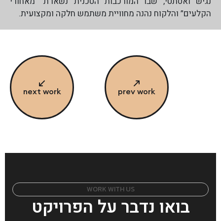
נגיש ואסתטי, שבו המורכבות הטכנית נשארת “מאחורי
הקלעים” והלקוח נהנה מחוויית משתמש חלקה ומקצועית.
next work
prev work
W
O
R
K
W
I
T
H
U
S
בואו נדבר על הפרויקט