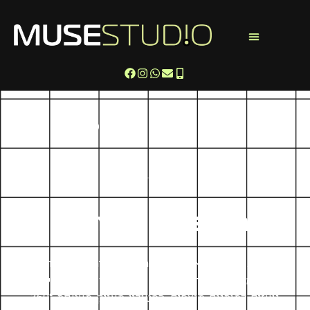
B
o
l
d
I
d
e
a
s
S
m
a
r
t
D
e
s
i
g
n
מ
ע
י
צ
ו
ב
ג
ר
פ
י
ק
ל
א
ס
י
ו
ע
ד
ל
ת
כ
נ
ו
ן
ו
ב
נ
י
י
ת
א
ת
ר
י
ת
ד
מ
י
ת
מ
ת
ק
ד
מ
י
ם
–
כ
ב
ר
0
3
ש
נ
ה
ש
ה
ס
ט
ו
ד
י
ו
ה
ו
פ
ך
ר
ע
י
ו
נ
ו
ת
נ
ו
ע
ז
י
ם
ל
מ
ו
ת
ג
י
ם
מ
נ
צ
ח
י
ם
.
ה
ס
ט
ו
ד
י
ו
מ
ע
נ
י
ק
מ
ע
ט
פ
ת
°
0
6
3