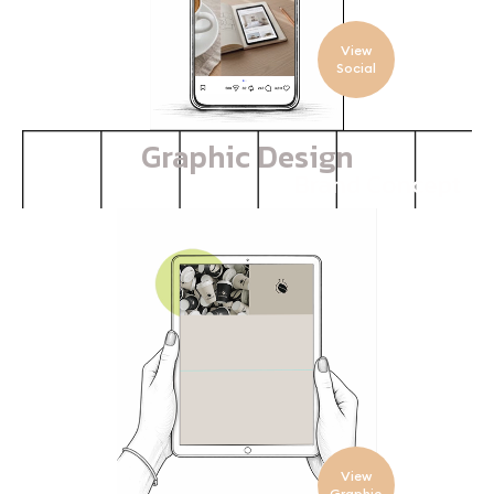
View
Social
Graphic Design
Brand Concept
View
Graphic