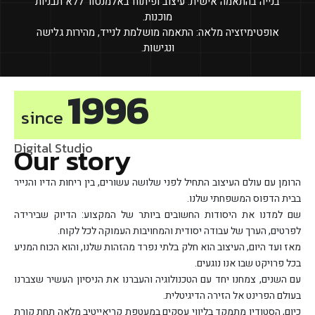
בנייה בהתאמה אישית: עיצוב ופיתוח באלמנטור ללא תבניות
מוכנות.
אופטימיזציה מלאה: התאמה מושלמת לנייד, מהירות גלישה
ונגישות.
1996
since
Digital Studio
Our story
הרומן עם עולם העיצוב התחיל לפני שלושה עשורים, בין ריחות הדיו והנייר
בבית הדפוס המשפחתי שלנו.
שם למדנו את היסודות החשובים ביותר של המקצוע: הדיוק שבירידה
לפרטים, הערך של עבודה יסודית והמחויבות העמוקה לכל לקוח.
מאז ועד היום, העיצוב הוא חלק בלתי נפרד מהזהות שלנו, והוא הכוח המניע
בכל פרויקט שבו אנו נוגעים.
עם השנים, צמחנו יחד עם הטכנולוגיה והעברנו את הניסיון העשיר שצברנו
בעולם הפרינט אל הזירה הדיגיטלית.
כיום, הסטודיו מתמקד בליווי עסקים במעטפת קריאייטיב מלאה תחת קורת