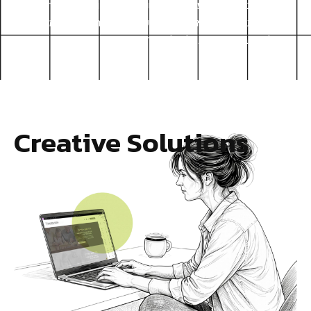
ה
מ
ש
ל
ב
ת
מ
י
ת
ו
ג
,
ע
י
צ
ו
ב
ל
ס
ו
ש
י
א
ל
מ
ד
י
ה
ו
ח
ו
ו
י
ת
מ
ש
ת
מ
ש
מ
ד
ו
י
ק
ת
,
כ
ד
י
ל
ו
ו
ד
א
ש
ה
ע
ס
ק
ש
ל
כ
ם
ל
א
ר
ק
י
י
ר
א
ה
מ
צ
ו
י
ן
,
א
ל
א
י
ע
ב
ו
ד
מ
צ
ו
י
ן
ב
כ
ל
פ
ל
ט
פ
ו
ר
מ
ה
.
Creative Solutions